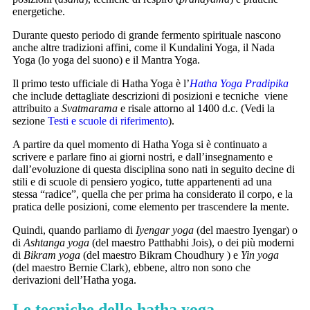
energetiche.
Durante questo periodo di grande fermento spirituale nascono
anche altre tradizioni affini, come il Kundalini Yoga, il Nada
Yoga (lo yoga del suono) e il Mantra Yoga.
Il primo testo ufficiale di Hatha Yoga è l’
Hatha Yoga Pradipika
che include dettagliate descrizioni di posizioni e tecniche viene
attribuito a
Svatmarama
e risale attorno al 1400 d.c. (Vedi la
sezione
Testi e scuole di riferimento
).
A partire da quel momento di Hatha Yoga si è continuato a
scrivere e parlare fino ai giorni nostri, e dall’insegnamento e
dall’evoluzione di questa disciplina sono nati in seguito decine di
stili e di scuole di pensiero yogico, tutte appartenenti ad una
stessa “radice”, quella che per prima ha considerato il corpo, e la
pratica delle posizioni, come elemento per trascendere la mente.
Quindi, quando parliamo di
Iyengar yoga
(del maestro Iyengar) o
di
Ashtanga yoga
(del maestro Patthabhi Jois), o dei più moderni
di
Bikram yoga
(del maestro Bikram Choudhury ) e
Yin yoga
(del maestro Bernie Clark), ebbene, altro non sono che
derivazioni dell’Hatha yoga.
Le tecniche dello hatha yoga