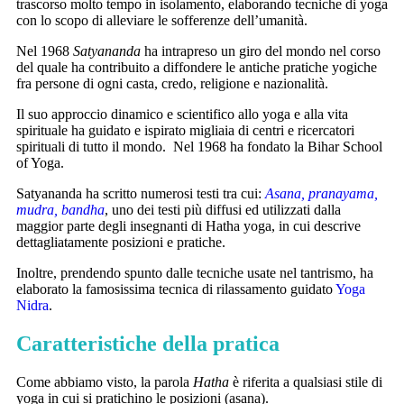
trascorso molto tempo in isolamento, elaborando tecniche di yoga
con lo scopo di alleviare le sofferenze dell’umanità.
Nel 1968
Satyananda
ha intrapreso un giro del mondo nel corso
del quale ha contribuito a diffondere le antiche pratiche yogiche
fra persone di ogni casta, credo, religione e nazionalità.
Il suo approccio dinamico e scientifico allo yoga e alla vita
spirituale ha guidato e ispirato migliaia di centri e ricercatori
spirituali di tutto il mondo. Nel 1968 ha fondato la Bihar School
of Yoga.
Satyananda ha scritto numerosi testi tra cui:
Asana, pranayama,
mudra, bandha
, uno dei testi più diffusi ed utilizzati dalla
maggior parte degli insegnanti di Hatha yoga, in cui descrive
dettagliatamente posizioni e pratiche.
Inoltre, prendendo spunto dalle tecniche usate nel tantrismo, ha
elaborato la famosissima tecnica di rilassamento guidato
Yoga
Nidra
.
Caratteristiche della pratica
Come abbiamo visto, la parola
Hatha
è riferita a qualsiasi stile di
yoga in cui si pratichino le posizioni (asana).