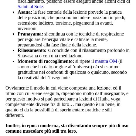
riscaldamento, possono essere eseguiti anche alcuni cicli di
Saluti al Sole
.
Asana:
la fase centrale della lezione prevede la pratica
delle posizioni, che possono includere posizioni in piedi,
estensione indietro, torsione, piegamenti in avanti,
inversioni.
Pranayama:
si continua con le tecniche di respirazione
per regolare l’energia vitale e calmare la mente,
preparandosi alla fase finale della lezione.
Rilassamento:
si conclude con il rilassamento profondo in
Shavasana o con una meditazione.
Momento di raccoglimento:
si ripete il
mantra OM
(il
suono che ha dato origine all’universo) e/o si esprime
gratitudine nei confronti di qualcosa o qualcuno, secondo
la creatività dell’insegnante.
Ovviamente il modo in cui viene composta una lezione, ed il
ritmo con cui viene eseguita, dipendono molto dall’insegnante, e
per questo motivo si può partecipare a lezioni di Hatha yoga
completamente diverse fra di loro… ma questo è un bene, in
quanto ci da la possibilità di sperimentare pratiche e stili
differenti.
Inoltre, in epoca moderna, sta diventando sempre più di uso
comune mescolare più stili tra loro.