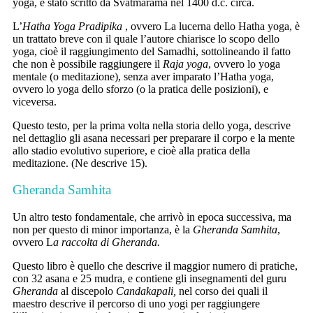
yoga, è stato scritto da Svatmarama nel 1400 d.c. circa.
L’
Hatha Yoga Pradipika
, ovvero La lucerna dello Hatha yoga, è
un trattato breve con il quale l’autore chiarisce lo scopo dello
yoga, cioè il raggiungimento del Samadhi, sottolineando il fatto
che non è possibile raggiungere il
Raja yoga
, ovvero lo yoga
mentale (o meditazione), senza aver imparato l’Hatha yoga,
ovvero lo yoga dello sforzo (o la pratica delle posizioni), e
viceversa.
Questo testo, per la prima volta nella storia dello yoga, descrive
nel dettaglio gli asana necessari per preparare il corpo e la mente
allo stadio evolutivo superiore, e cioè alla pratica della
meditazione. (Ne descrive 15).
Gheranda Samhita
Un altro testo fondamentale, che arrivò in epoca successiva, ma
non per questo di minor importanza, è la
Gheranda Samhita
,
ovvero L
a raccolta di Gheranda.
Questo libro è quello che descrive il maggior numero di pratiche,
con 32 asana e 25 mudra, e contiene gli insegnamenti del guru
Gheranda
al discepolo
Candakapali,
nel corso dei quali il
maestro descrive il percorso di uno yogi per raggiungere