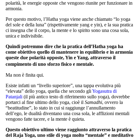
polarità, le energie opposte che vengono riunite per funzionare in
armonia.
Per questo motivo, l’Hatha yoga viene anche chiamato “lo yoga
del sole e della luna” (rispettivamente yang e yin), e la sua pratica
ci insegna che il corpo, la mente e lo spirito sono una cosa sola,
unica e indivisibile.
Quindi potremmo dire che la pratica dell’Hatha yoga ha
come obiettivo quello di mantenere in equilibrio e in armonia
queste due polarità opposte, Yin e Yang, attraverso il
compimento di uno sforzo fisico e mentale.
Ma non è finita qui.
Esiste infatti un “livello superiore”, una tappa evolutiva più
“elevata” dello yoga, quella che secondo gli
Yogasutra di
Patanjali
(il più antico testo di riferimento sullo yoga), dovrebbe
portarci al fine ultimo dello yoga, cioè il
Samadhi
, ovvero la
“beatitudine”, lo stato in cui si raggiunge l’annullamento
dell’ego, le dualità diventano una cosa sola, le afflizioni mentali
vengono fatte tacere, e la mente è quieta.
Questo obiettivo ultimo viene raggiunto attraverso la pratica
del Raja Yoga, uno stile di yoga molto “mentale” e meditativo