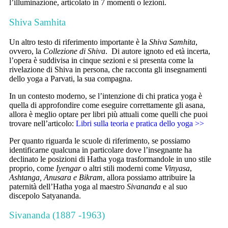
l’illuminazione, articolato in 7 momenti o lezioni.
Shiva Samhita
Un altro testo di riferimento importante è la
Shiva
Samhita
,
ovvero, la
Collezione di Shiva
. Di autore ignoto ed età incerta,
l’opera è suddivisa in cinque sezioni e si presenta come la
rivelazione di Shiva in persona, che racconta gli insegnamenti
dello yoga a Parvati, la sua compagna.
In un contesto moderno, se l’intenzione di chi pratica yoga è
quella di approfondire come eseguire correttamente gli asana,
allora è meglio optare per libri più attuali come quelli che puoi
trovare nell’articolo:
Libri sulla teoria e pratica dello yoga >>
Per quanto riguarda le scuole di riferimento, se possiamo
identificarne qualcuna in particolare dove l’insegnante ha
declinato le posizioni di Hatha yoga trasformandole in uno stile
proprio, come
Iyengar
o altri stili moderni come
Vinyasa
,
Ashtanga, Anusara e Bikram
, allora possiamo attribuire la
paternità dell’Hatha yoga al maestro
Sivananda
e al suo
discepolo Satyananda.
Sivananda (1887 -1963)