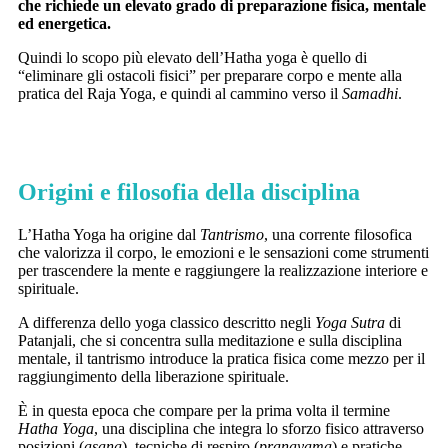
che richiede un elevato grado di preparazione fisica, mentale
ed energetica.
Quindi lo scopo più elevato dell’Hatha yoga è quello di
“eliminare gli ostacoli fisici” per preparare corpo e mente alla
pratica del Raja Yoga, e quindi al cammino verso il
Samadhi
.
Origini e filosofia della disciplina
L’Hatha Yoga ha origine dal
Tantrismo
, una corrente filosofica
che valorizza il corpo, le emozioni e le sensazioni come strumenti
per trascendere la mente e raggiungere la realizzazione interiore e
spirituale.
A differenza dello yoga classico descritto negli
Yoga Sutra
di
Patanjali, che si concentra sulla meditazione e sulla disciplina
mentale, il tantrismo introduce la pratica fisica come mezzo per il
raggiungimento della liberazione spirituale.
È in questa epoca che compare per la prima volta il termine
Hatha Yoga
, una disciplina che integra lo sforzo fisico attraverso
posizioni (
asana
), tecniche di respiro (
pranayama
) e pratiche