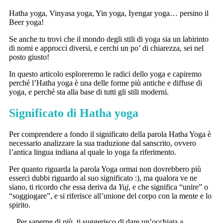
Hatha yoga, Vinyasa yoga, Yin yoga, Iyengar yoga… persino il
Beer yoga!
Se anche tu trovi che il mondo degli stili di yoga sia un labirinto
di nomi e approcci diversi, e cerchi un po’ di chiarezza, sei nel
posto giusto!
In questo articolo esploreremo le radici dello yoga e capiremo
perché l’Hatha yoga è una delle forme più antiche e diffuse di
yoga, e perché sta alla base di tutti gli stili moderni.
Significato di Hatha yoga
Per comprendere a fondo il significato della parola Hatha Yoga è
necessario analizzare la sua traduzione dal sanscrito, ovvero
l’antica lingua indiana al quale lo yoga fa riferimento.
Per quanto riguarda la parola Yoga ormai non dovrebbero più
esserci dubbi riguardo al suo significato :), ma qualora ve ne
siano, ti ricordo che essa deriva da
Yuj
, e che significa “unire” o
“soggiogare”, e si riferisce all’unione del corpo con la mente e lo
spirito.
Per saperne di più, ti suggerisco di dare un’occhiata a