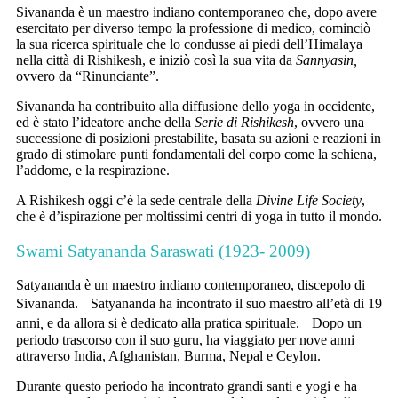
Sivananda è un maestro indiano contemporaneo che, dopo avere
esercitato per diverso tempo la professione di medico, cominciò
la sua ricerca spirituale che lo condusse ai piedi dell’Himalaya
nella città di Rishikesh, e iniziò così la sua vita da
Sannyasin,
ovvero da “Rinunciante”.
Sivananda ha contribuito alla diffusione dello yoga in occidente,
ed è stato l’ideatore anche della
Serie di Rishikesh
, ovvero una
successione di posizioni prestabilite, basata su azioni e reazioni in
grado di stimolare punti fondamentali del corpo come la schiena,
l’addome, e la respirazione.
A Rishikesh oggi c’è la sede centrale della
Divine Life Society
,
che è d’ispirazione per moltissimi centri di yoga in tutto il mondo.
Swami Satyananda Saraswati (1923- 2009)
Satyananda è un maestro indiano contemporaneo, discepolo di
Sivananda. Satyananda ha incontrato il suo maestro all’età di 19
anni
,
e da allora si è dedicato alla pratica spirituale. Dopo un
periodo trascorso con il suo guru, ha viaggiato per nove anni
attraverso India, Afghanistan, Burma, Nepal e Ceylon.
Durante questo periodo ha incontrato grandi santi e yogi e ha