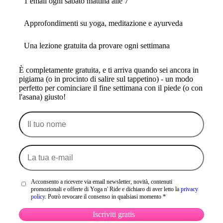
1 email ogni sabato mattina alle 7
Approfondimenti su yoga, meditazione e ayurveda
Una lezione gratuita da provare ogni settimana
È completamente gratuita, e ti arriva quando sei ancora in
pigiama (o in procinto di salire sul tappetino) - un modo
perfetto per cominciare il fine settimana con il piede (o con
l'asana) giusto!
Il
tuo
nome
La
tua
e-
mail
Acconsento a ricevere via email newsletter, novità, contenuti
promozionali e offerte di Yoga n' Ride e dichiaro di aver letto la
privacy
policy
. Potrò revocare il consenso in qualsiasi momento *
Iscriviti gratis