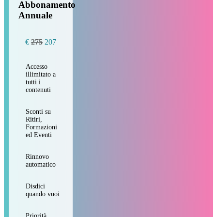
Abbonamento
Annuale
€
275
207
Accesso
illimitato a
tutti i
contenuti
Sconti su
Ritiri,
Formazioni
ed Eventi
Rinnovo
automatico
Disdici
quando vuoi
Priorità