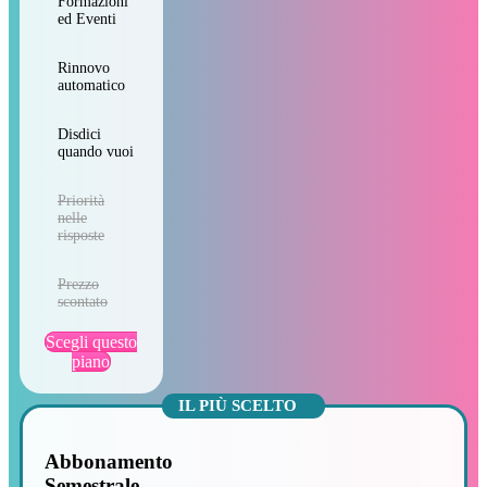
Formazioni
ed Eventi
Rinnovo
automatico
Disdici
quando vuoi
Priorità
nelle
risposte
Prezzo
scontato
Scegli questo
piano
Abbonamento
Semestrale