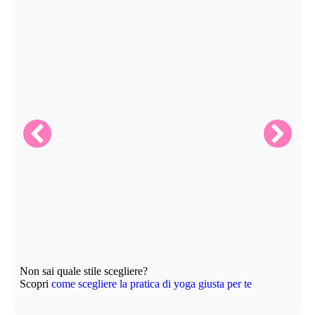
Hatha Yoga
Pratica lenta e consapevole che si focalizza sul
respiro e sul benessere di corpo, mente ed emozioni.
Utile per costruire equilibrio, forza, stabilità e
propriocezione.
Non sai quale stile scegliere?
Scopri
come scegliere la pratica di yoga giusta per te