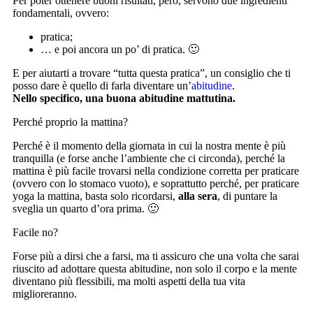
Per poter ottenere buoni risultati, però, servono due ingredienti
fondamentali, ovvero:
pratica;
… e poi ancora un po’ di pratica. 🙂
E per aiutarti a trovare “tutta questa pratica”, un consiglio che ti
posso dare è quello di farla diventare un’
abitudine
.
Nello specifico, una buona abitudine mattutina.
Perché proprio la mattina?
Perché è il momento della giornata in cui la nostra mente è più
tranquilla (e forse anche l’ambiente che ci circonda), perché la
mattina è più facile trovarsi nella condizione corretta per praticare
(ovvero con lo stomaco vuoto), e soprattutto perché, per praticare
yoga la mattina, basta solo ricordarsi,
alla sera
, di puntare la
sveglia un quarto d’ora prima. 🙂
Facile no?
Forse più a dirsi che a farsi, ma ti assicuro che una volta che sarai
riuscito ad adottare questa abitudine, non solo il corpo e la mente
diventano più flessibili, ma molti aspetti della tua vita
miglioreranno.