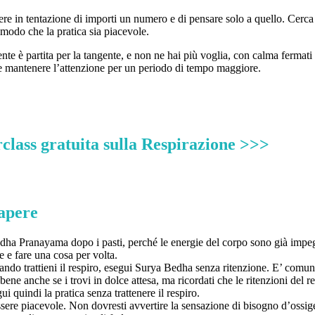
ere in tentazione di importi un numero e di pensare solo a quello. Cerca
 modo che la pratica sia piacevole.
nte è partita per la tangente, e non ne hai più voglia, con calma fermati e
ile mantenere l’attenzione per un periodo di tempo maggiore.
class gratuita sulla Respirazione >>>
apere
ha Pranayama dopo i pasti, perché le energie del corpo sono già impeg
 e fare una cosa per volta.
uando trattieni il respiro, esegui Surya Bedha senza ritenzione. E’ comun
e anche se i trovi in dolce attesa, ma ricordati che le ritenzioni del 
i quindi la pratica senza trattenere il respiro.
ere piacevole. Non dovresti avvertire la sensazione di bisogno d’ossig