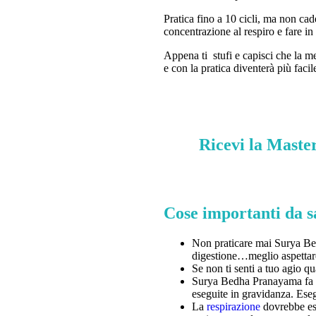
Pratica fino a 10 cicli, ma non cad
concentrazione al respiro e fare in
Appena ti stufi e capisci che la me
e con la pratica diventerà più fac
Ricevi la Master
Cose importanti da s
Non praticare mai Surya Bed
digestione…meglio aspettare
Se non ti senti a tuo agio q
Surya Bedha Pranayama fa ben
eseguite in gravidanza. Esegu
La
respirazione
dovrebbe ess