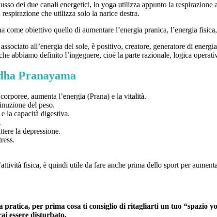
lusso dei due canali energetici, lo yoga utilizza appunto la respirazione 
espirazione che utilizza solo la narice destra.
ha come obiettivo quello di aumentare l’energia pranica, l’energia fisica, 
 associato all’energia del sole, è positivo, creatore, generatore di energi
 che abbiamo definito l’ingegnere, cioè la parte razionale, logica operati
edha Pranayama
 corporee, aumenta l’energia (Prana) e la vitalità.
inuzione del peso.
e la capacità digestiva.
.
tere la depressione.
tress.
tività fisica, è quindi utile da fare anche prima dello sport per aumenta
a pratica, per prima cosa ti consiglio di ritagliarti un tuo “spazio y
ai essere disturbato.