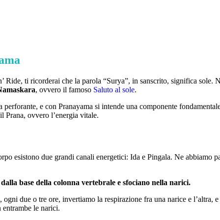
yama
 Ride, ti ricorderai che la parola “Surya”, in sanscrito, significa sole. 
Namaskara
, ovvero il famoso
Saluto al sole
.
a perforante, e con Pranayama si intende una componente fondamentale 
il Prana, ovvero l’energia vitale.
orpo esistono due grandi canali energetici: Ida e Pingala. Ne abbiamo par
dalla base della colonna vertebrale e sfociano nella narici.
ogni due o tre ore, invertiamo la respirazione fra una narice e l’altra, e
 entrambe le narici.