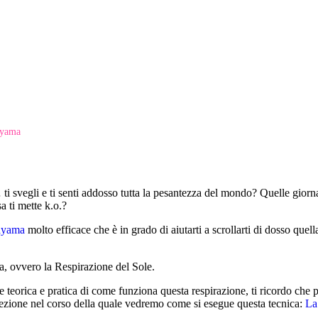
ayama
i svegli e ti senti addosso tutta la pesantezza del mondo? Quelle giorna
sa ti mette k.o.?
ayama
molto efficace che è in grado di aiutarti a scrollarti di dosso quella
 ovvero la Respirazione del Sole.
 teorica e pratica di come funziona questa respirazione, ti ricordo che p
lezione nel corso della quale vedremo come si esegue questa tecnica:
La