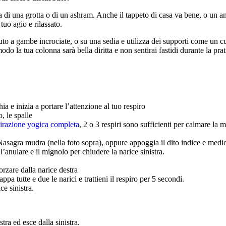
 di una grotta o di un ashram. Anche il tappeto di casa va bene, o un a
tuo agio e rilassato.
to a gambe incrociate, o su una sedia e utilizza dei supporti come un 
odo la tua colonna sarà bella diritta e non sentirai fastidi durante la prat
ia e inizia a portare l’attenzione al tuo respiro
, le spalle
pirazione yogica completa
, 2 o 3 respiri sono sufficienti per calmare la m
sagra mudra (nella foto sopra), oppure appoggia il dito indice e medio su
 l’anulare e il mignolo per chiudere la narice sinistra.
orzare dalla narice destra
appa tutte e due le narici e trattieni il respiro per 5 secondi.
ce sinistra.
tra ed esce dalla sinistra.