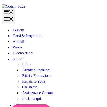
Vai
al
Menu
contenuto
Menu
Lezioni
Corsi & Programmi
Articoli
Prezzi
Dicono di noi
Altro
Libro
Archivio Posizioni
Ritiri e Formazione
Regala lo Yoga
Chi siamo
Assistenza e Contatti
Inizia da qui
Accedi