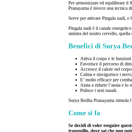
Per armonizzare ed equilibrare il f
Pranayama è invece una tecnica di r
Serve per attivare Pingala nadi, e 
Pingala nadi è il canale energetico
sinistra del nostro cervello, quella
Benefici di Surya B
Attiva il corpo e le funzioni
Favorisce il percorso di dim
Accresce il calore nel corpo 
Calma e rinvigorisce i nervi
E’ molto efficace per combat
Aiuta a ridurre l’ansia e lo s
Pulisce i seni nasali.
Surya Bedha Pranayama stimola l’at
Come si fa
Se decidi di voler eseguire quest
tranquillo, dove sai che non potr