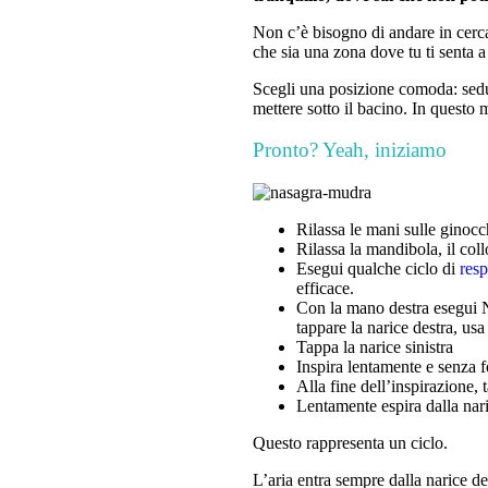
Non c’è bisogno di andare in cerca
che sia una zona dove tu ti senta a 
Scegli una posizione comoda: sedu
mettere sotto il bacino. In questo m
Pronto? Yeah, iniziamo
Rilassa le mani sulle ginocch
Rilassa la mandibola, il collo
Esegui qualche ciclo di
res
efficace.
Con la mano destra esegui Na
tappare la narice destra, usa
Tappa la narice sinistra
Inspira lentamente e senza f
Alla fine dell’inspirazione, t
Lentamente espira dalla nari
Questo rappresenta un ciclo.
L’aria entra sempre dalla narice des