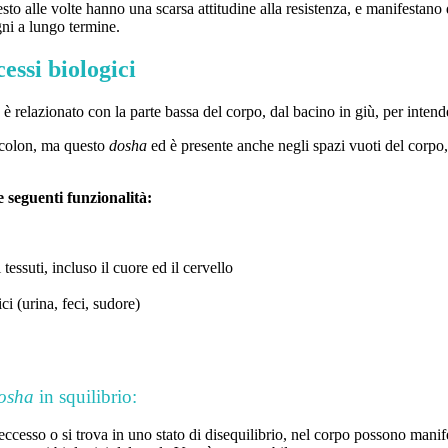
o alle volte hanno una scarsa attitudine alla resistenza, e manifestano 
ni a lungo termine.
essi biologici
è relazionato con la parte bassa del corpo, dal bacino in giù, per intend
il colon, ma questo
dosha
ed è presente anche negli spazi vuoti del corpo, n
e seguenti funzionalità:
essuti, incluso il cuore ed il cervello
ci (urina, feci, sudore)
osha
in squilibrio:
cesso o si trova in uno stato di disequilibrio, nel corpo possono manife