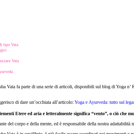
di tipo Vata
gici
anciare Vata
ayurveda
 Vata fa parte di una serie di articoli, disponibili sul blog di Yoga n’ R
.
ggerisco di dare un’occhiata all’articolo:
Yoga e Ayurveda: tutto sul legam
ementi Etere ed aria e letteralmente significa “vento”, o ciò che mu
nte del corpo e della mente, ed è responsabile della nostra adattabilità m
sha
Vata è in equilibrio, è più facile essere coordinati nei movimenti e ne