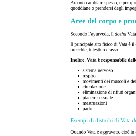
Amano cambiare spesso, e per quest
quotidiane o prendersi degli impeg
Aree del corpo e proc
Secondo l’ayurveda, il
dosha
Vata 
Il principale sito fisico di Vata è 
orecchie, intestino crasso.
Inoltre, Vata è responsabile dell
sistema nervoso
respiro
movimenti dei muscoli e dei t
circolazione
eliminazione di rifiuti organi
piacere sessuale
mestruazioni
parto
Esempi di disturbi di Vata
d
Quando Vata è aggravato, cioè in ec