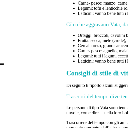
Carne- pesce: manzo, carne b
Legumi: tofu e lenticchie ro
Latticini: vanno bene tutti i
Cibi che aggravano Vata, d
Ortaggi: broccoli, cavolini 
Frutta: secca, mele (crude), 
Cereali: orzo, grano saracen
Carne- pesce: agnello, maial
Legumi: tutti i legumi eccetto
Latticini: vanno bene tutti i
Consigli di stile di v
Di seguito ti riporto alcuni sugge
Trascorri del tempo divertend
Le persone di tipo Vata sono tenden
nuvole, come dire… nella loro bol
Trascorrere del tempo con gli amic
momento presente, dall’altra a non