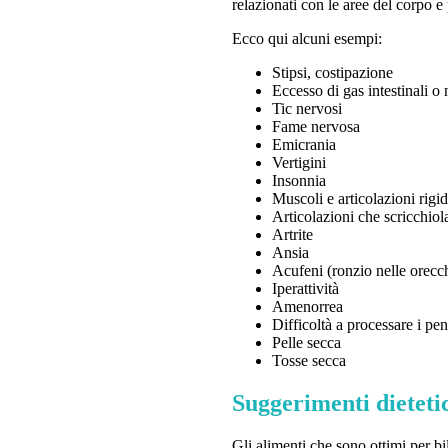
relazionati con le aree del corpo e
Ecco qui alcuni esempi:
Stipsi, costipazione
Eccesso di gas intestinali o
Tic nervosi
Fame nervosa
Emicrania
Vertigini
Insonnia
Muscoli e articolazioni rigi
Articolazioni che scricchio
Artrite
Ansia
Acufeni (ronzio nelle orecc
Iperattività
Amenorrea
Difficoltà a processare i pen
Pelle secca
Tosse secca
Suggerimenti dieteti
Gli alimenti che sono ottimi per bil