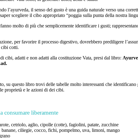
ndo l’ayurveda, il senso del gusto è una guida naturale verso una corret
aper scegliere il cibo appropriato “poggia sulla punta della nostra ling
i, fanno molto di più che semplicemente identificare i gusti; rappresentan
tuzione, per favorire il processo digestivo, dovrebbero prediligere l’ass
cibi cotti.
di cibi, adatti e non adatti alla costituzione Vata, presi dal libro:
Ayurved
Lad.
 su questo libro trovi delle tabelle molto interessanti che identificano g
le proprietà e le azioni di dei cibi.
da consumare liberamente
rote, cetriolo, aglio, cipolle (cotte), fagiolini, patate, zucchine
, banane, ciliegie, cocco, fichi, pompelmo, uva, limoni, mango
 grano