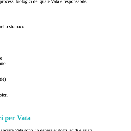
 processi biologici del quale Vata è responsabile.
 nello stomaco
de
lano
hie)
sieri
ci per Vata
anciare Vata sono, in generale: dolci, acidi e salati.