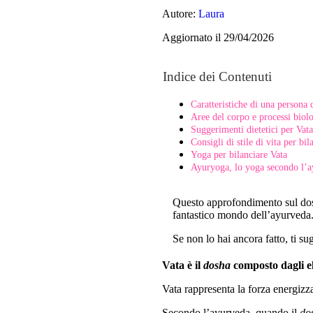
Autore:
Laura
Aggiornato il 29/04/2026
Indice dei Contenuti
Caratteristiche di una persona 
Aree del corpo e processi biolo
Suggerimenti dietetici per Vata
Consigli di stile di vita per bil
Yoga per bilanciare Vata
Ayuryoga, lo yoga secondo l’
Questo approfondimento sul dosha
fantastico mondo dell’ayurveda
Se non lo hai ancora fatto, ti su
Vata è il
dosha
composto dagli el
Vata rappresenta la forza energizza
Secondo l’ayurveda, quando il
do