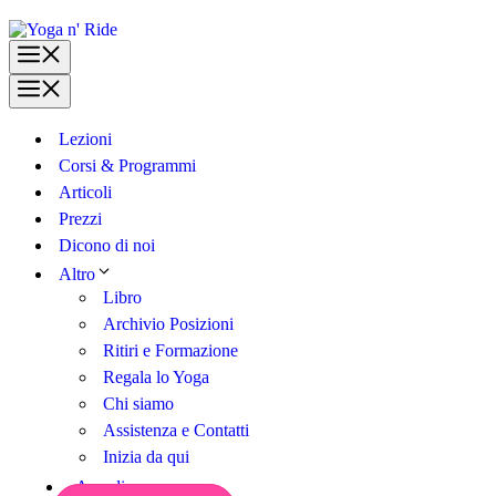
Vai
al
Menu
contenuto
Menu
Lezioni
Corsi & Programmi
Articoli
Prezzi
Dicono di noi
Altro
Libro
Archivio Posizioni
Ritiri e Formazione
Regala lo Yoga
Chi siamo
Assistenza e Contatti
Inizia da qui
Accedi