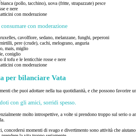
ianca (pollo, tacchino), uova (fritte, strapazzate) pesce
sse e nere
 latticini con moderazione
a consumare con moderazione
bruxelles, cavolfiore, sedano, melanzane, funghi, peperoni
mirtilli, pere (crude), cachi, melograno, anguria
o, mais, miglio
e, coniglio
 il tofu e le lenticchie rosse e nere
 latticini con moderazione
ita per bilanciare Vata
rimenti che puoi adottare nella tua quotidianità, e che possono favorire 
oti con gli amici, sorridi spesso.
zialmente molto introspettive, a volte si prendono troppo sul serio o am
la.
i, concedersi momenti di svago e divertimento sono attività che aiutano
 prendere la vita troppo seriamente.