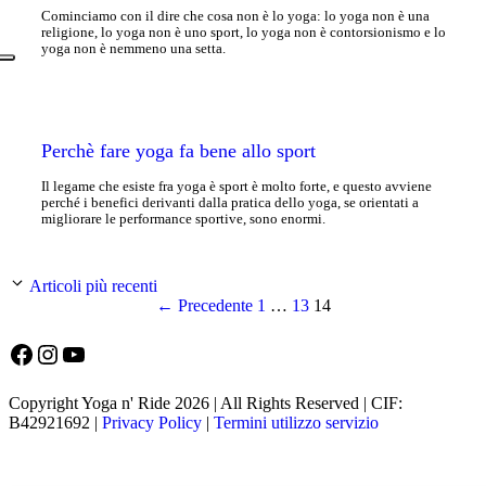
Cominciamo con il dire che cosa non è lo yoga: lo yoga non è una
religione, lo yoga non è uno sport, lo yoga non è contorsionismo e lo
yoga non è nemmeno una setta.
Perchè fare yoga fa bene allo sport
Il legame che esiste fra yoga è sport è molto forte, e questo avviene
perché i benefici derivanti dalla pratica dello yoga, se orientati a
migliorare le performance sportive, sono enormi.
Articoli più recenti
Pagina
Pagina
Pagina
←
Precedente
1
…
13
14
Facebook
Instagram
YouTube
Copyright Yoga n' Ride 2026 | All Rights Reserved | CIF:
B42921692 |
Privacy Policy
|
Termini utilizzo servizio