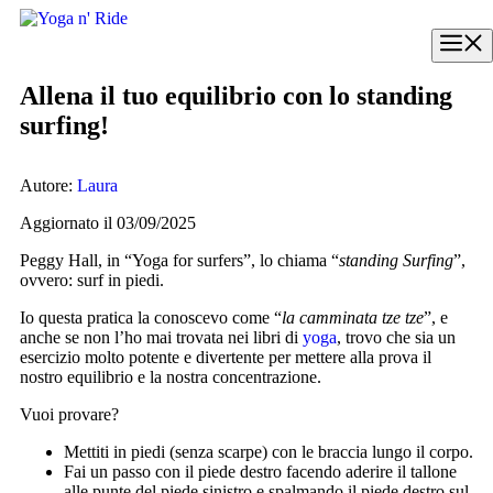
Vai
al
M
contenuto
Allena il tuo equilibrio con lo standing
surfing!
Autore:
Laura
Aggiornato il 03/09/2025
Peggy Hall, in “Yoga for surfers”, lo chiama “
standing Surfing
”,
ovvero: surf in piedi.
Io questa pratica la conoscevo come “
la camminata tze tze
”, e
anche se non l’ho mai trovata nei libri di
yoga
, trovo che sia un
esercizio molto potente e divertente per mettere alla prova il
nostro equilibrio e la nostra concentrazione.
Vuoi provare?
Mettiti in piedi (senza scarpe) con le braccia lungo il corpo.
Fai un passo con il piede destro facendo aderire il tallone
alle punte del piede sinistro e spalmando il piede destro sul