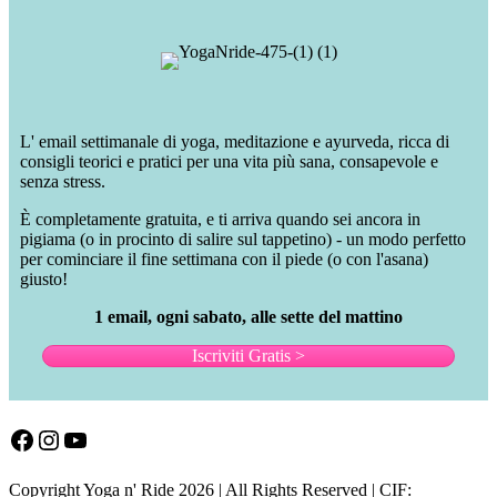
L' email settimanale di yoga, meditazione e ayurveda, ricca di
consigli teorici e pratici per una vita più sana, consapevole e
senza stress.
È completamente gratuita, e ti arriva quando sei ancora in
pigiama (o in procinto di salire sul tappetino) - un modo perfetto
per cominciare il fine settimana con il piede (o con l'asana)
giusto!
1 email, ogni sabato, alle sette del mattino
Iscriviti Gratis >
Facebook
Instagram
YouTube
Copyright Yoga n' Ride 2026 | All Rights Reserved | CIF: