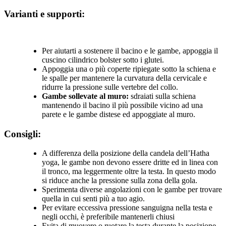
Varianti e supporti:
Per aiutarti a sostenere il bacino e le gambe, appoggia il
cuscino cilindrico bolster sotto i glutei.
Appoggia una o più coperte ripiegate sotto la schiena e
le spalle per mantenere la curvatura della cervicale e
ridurre la pressione sulle vertebre del collo.
Gambe sollevate al muro:
sdraiati sulla schiena
mantenendo il bacino il più possibile vicino ad una
parete e le gambe distese ed appoggiate al muro.
Consigli:
A differenza della posizione della candela dell’Hatha
yoga, le gambe non devono essere dritte ed in linea con
il tronco, ma leggermente oltre la testa. In questo modo
si riduce anche la pressione sulla zona della gola.
Sperimenta diverse angolazioni con le gambe per trovare
quella in cui senti più a tuo agio.
Per evitare eccessiva pressione sanguigna nella testa e
negli occhi, è preferibile mantenerli chiusi
Evita di muovere o ruotare la testa durante la posizione,