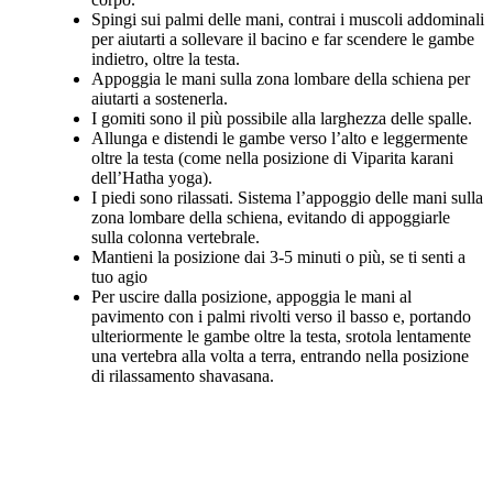
Spingi sui palmi delle mani, contrai i muscoli addominali
per aiutarti a sollevare il bacino e far scendere le gambe
indietro, oltre la testa.
Appoggia le mani sulla zona lombare della schiena per
aiutarti a sostenerla.
I gomiti sono il più possibile alla larghezza delle spalle.
Allunga e distendi le gambe verso l’alto e leggermente
oltre la testa (come nella posizione di Viparita karani
dell’Hatha yoga).
I piedi sono rilassati. Sistema l’appoggio delle mani sulla
zona lombare della schiena, evitando di appoggiarle
sulla colonna vertebrale.
Mantieni la posizione dai 3-5 minuti o più, se ti senti a
tuo agio
Per uscire dalla posizione, appoggia le mani al
pavimento con i palmi rivolti verso il basso e, portando
ulteriormente le gambe oltre la testa, srotola lentamente
una vertebra alla volta a terra, entrando nella posizione
di rilassamento shavasana.