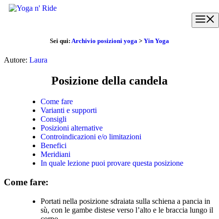
Vai
al
M
contenuto
Sei qui:
Archivio posizioni yoga
>
Yin Yoga
Autore:
Laura
Posizione della candela
Come fare
Varianti e supporti
Consigli
Posizioni alternative
Controindicazioni e/o limitazioni
Benefici
Meridiani
In quale lezione puoi provare questa posizione
Come fare:
Portati nella posizione sdraiata sulla schiena a pancia in
sù, con le gambe distese verso l’alto e le braccia lungo il
corpo.