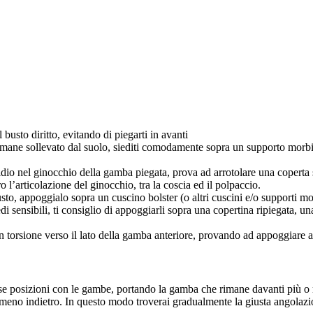
 busto diritto, evitando di piegarti in avanti
rimane sollevato dal suolo, siediti comodamente sopra un supporto mor
tidio nel ginocchio della gamba piegata, prova ad arrotolare una coperta s
 l’articolazione del ginocchio, tra la coscia ed il polpaccio.
busto, appoggialo sopra un cuscino bolster (o altri cuscini e/o supporti mo
di sensibili, ti consiglio di appoggiarli sopra una copertina ripiegata, una
n torsione verso il lato della gamba anteriore, provando ad appoggiare anc
se posizioni con le gambe, portando la gamba che rimane davanti più o m
meno indietro. In questo modo troverai gradualmente la giusta angolazio