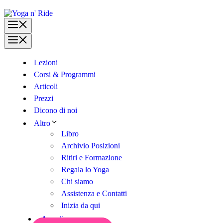
Vai
al
Menu
contenuto
Menu
Lezioni
Corsi & Programmi
Articoli
Prezzi
Dicono di noi
Altro
Libro
Archivio Posizioni
Ritiri e Formazione
Regala lo Yoga
Chi siamo
Assistenza e Contatti
Inizia da qui
Accedi