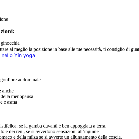
ione
zioni:
 ginocchia
re al meglio la posizione in base alle tue necessità, ti consiglio di gu
i nello Yin yoga
l gonfiore addominale
le anche
i della menopausa
ne e asma
istifellea, se la gamba davanti è ben appoggiata a terra.
to e dei reni, se si avvertono sensazioni all’inguine
tomaco e della milza se si avverte un allungamento della coscia.