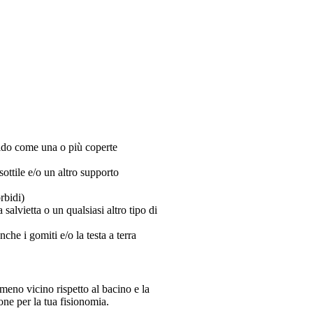
bido come una o più coperte
ottile e/o un altro supporto
rbidi)
 salvietta o un qualsiasi altro tipo di
he i gomiti e/o la testa a terra
eno vicino rispetto al bacino e la
ne per la tua fisionomia.