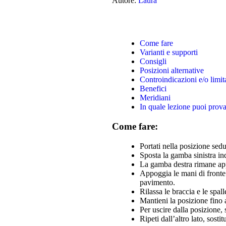
Autore:
Laura
Come fare
Varianti e supporti
Consigli
Posizioni alternative
Controindicazioni e/o limit
Benefici
Meridiani
In quale lezione puoi prov
Come fare:
Portati nella posizione sedu
Sposta la gamba sinistra ind
La gamba destra rimane app
Appoggia le mani di fronte 
pavimento.
Rilassa le braccia e le spall
Mantieni la posizione fino 
Per uscire dalla posizione, 
Ripeti dall’altro lato, sost