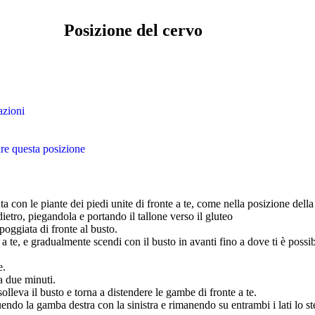
Posizione del cervo
azioni
are questa posizione
ta con le piante dei piedi unite di fronte a te, come nella posizione della 
ietro, piegandola e portando il tallone verso il gluteo
oggiata di fronte al busto.
a te, e gradualmente scendi con il busto in avanti fino a dove ti è possib
e.
a due minuti.
solleva il busto e torna a distendere le gambe di fronte a te.
ituendo la gamba destra con la sinistra e rimanendo su entrambi i lati lo 