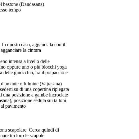
 del bastone (Dandasana)
stesso tempo
. In questo caso, agganciala con il
 agganciare la cintura
no intensa a livello delle
scino oppure uno o più blocchi yoga
 delle ginocchia, tra il polpaccio e
del diamante o fulmine (Vajrasana)
ederti su di una copertina ripiegata
gli una posizione a gambe incrociate
ana), posizione seduta sui talloni
o al pavimento
 zona scapolare. Cerca quindi di
inare tra loro le scapole