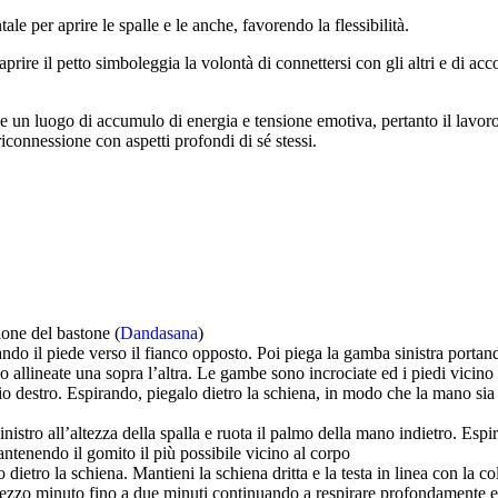
per aprire le spalle e le anche, favorendo la flessibilità.
prire il petto simboleggia la volontà di connettersi con gli altri e di a
un luogo di accumulo di energia e tensione emotiva, pertanto il lavoro
riconnessione con aspetti profondi di sé stessi.
ione del bastone (
Dandasana
)
ndo il piede verso il fianco opposto. Poi piega la gamba sinistra portando
 allineate una sopra l’altra. Le gambe sono incrociate ed i piedi vicino 
io destro. Espirando, piegalo dietro la schiena, in modo che la mano sia 
sinistro all’altezza della spalla e ruota il palmo della mano indietro. Esp
ntenendo il gomito il più possibile vicino al corpo
 dietro la schiena. Mantieni la schiena dritta e la testa in linea con la c
mezzo minuto fino a due minuti continuando a respirare profondamente