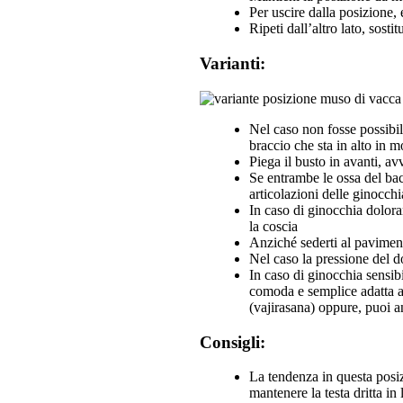
Per uscire dalla posizione,
Ripeti dall’altro lato, sost
Varianti:
Nel caso non fosse possibil
braccio che sta in alto in 
Piega il busto in avanti, a
Se entrambe le ossa del bac
articolazioni delle ginocch
In caso di ginocchia doloran
la coscia
Anziché sederti al pavimento
Nel caso la pressione del d
In caso di ginocchia sensib
comoda e semplice adatta al
(vajirasana) oppure, puoi a
Consigli:
La tendenza in questa posiz
mantenere la testa dritta in