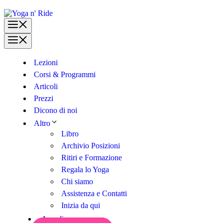
Vai
al
Menu
contenuto
Menu
Lezioni
Corsi & Programmi
Articoli
Prezzi
Dicono di noi
Altro
Libro
Archivio Posizioni
Ritiri e Formazione
Regala lo Yoga
Chi siamo
Assistenza e Contatti
Inizia da qui
Accedi