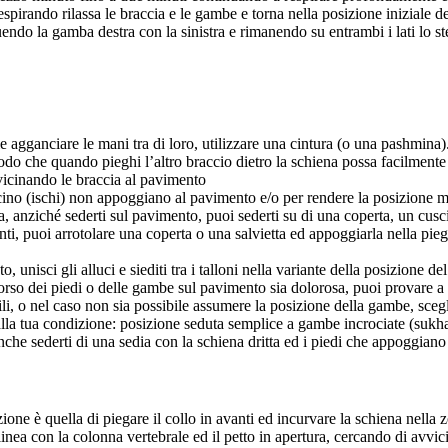
 espirando rilassa le braccia e le gambe e torna nella posizione iniziale
ituendo la gamba destra con la sinistra e rimanendo su entrambi i lati lo 
e agganciare le mani tra di loro, utilizzare una cintura (o una pashmina)
modo che quando pieghi l’altro braccio dietro la schiena possa facilmente
vvicinando le braccia al pavimento
ino (ischi) non appoggiano al pavimento e/o per rendere la posizione me
ia, anziché sederti sul pavimento, puoi sederti su di una coperta, un cu
ti, puoi arrotolare una coperta o una salvietta ed appoggiarla nella piega
, unisci gli alluci e siediti tra i talloni nella variante della posizione 
orso dei piedi o delle gambe sul pavimento sia dolorosa, puoi provare a s
ili, o nel caso non sia possibile assumere la posizione della gambe, sce
la tua condizione: posizione seduta semplice a gambe incrociate (sukhas
nche sederti di una sedia con la schiena dritta ed i piedi che appoggian
ione è quella di piegare il collo in avanti ed incurvare la schiena nella
 linea con la colonna vertebrale ed il petto in apertura, cercando di avvic