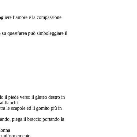
ccogliere l’amore e la compassione
 su quest’area può simboleggiare il
 il piede verso il gluteo destro in
ai fianchi.
tra le scapole ed il gomito più in
irando, piega il braccio portando la
olonna
 e uniformemente