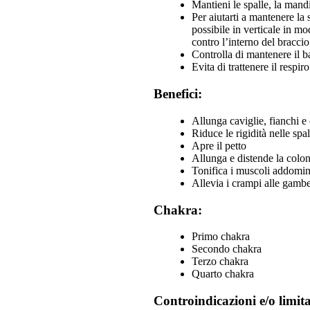
Mantieni le spalle, la mandi
Per aiutarti a mantenere la s
possibile in verticale in mo
contro l’interno del braccio
Controlla di mantenere il b
Evita di trattenere il respiro
Benefici:
Allunga caviglie, fianchi e
Riduce le rigidità nelle spal
Apre il petto
Allunga e distende la colon
Tonifica i muscoli addomin
Allevia i crampi alle gambe 
Chakra:
Primo chakra
Secondo chakra
Terzo chakra
Quarto chakra
Controindicazioni e/o limita