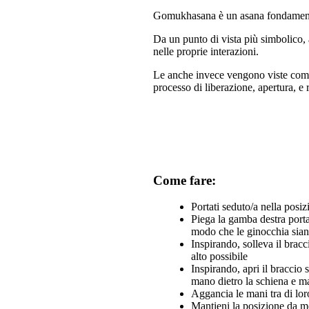
Gomukhasana è un asana fondamentale 
Da un punto di vista più simbolico, a
nelle proprie interazioni.
Le anche invece vengono viste come 
processo di liberazione, apertura, e 
Come fare:
Portati seduto/a nella posiz
Piega la gamba destra porta
modo che le ginocchia siano
Inspirando, solleva il bracc
alto possibile
Inspirando, apri il braccio 
mano dietro la schiena e ma
Aggancia le mani tra di loro
Mantieni la posizione da 