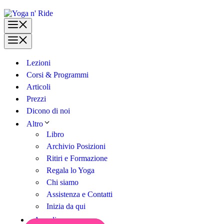
Vai
al
Menu
contenuto
Menu
Lezioni
Corsi & Programmi
Articoli
Prezzi
Dicono di noi
Altro
Libro
Archivio Posizioni
Ritiri e Formazione
Regala lo Yoga
Chi siamo
Assistenza e Contatti
Inizia da qui
Accedi