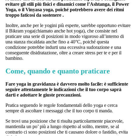
evitare gli stili più fisici e dinamici come l’Ashtanga, il Power
Yoga, o il Vinyasa yoga, poiché potrebbero avere dei ritmi
troppo faticosi da sostenere .
Inoltre, anche per le yogini più esperte, sarebbe opportuno evitare
il Bikram yoga(chiamato anche hot yoga), che consiste nel
praticare una serie di posizioni in modo vigoroso all’interno di
una stanza riscaldata anche fino a 40°C, poiché questa
condizione potrebbe indurti una eccessiva sudorazione e una
conseguente disidratazione, oltre a creare stress per te e per il
bambino.
Come, quando e quanto praticare
Fare yoga in gravidanza è davvero molto facile: è sufficiente
seguire attentamente le indicazioni che il tuo corpo saprà
darti e adottare le giuste precauzioni.
Pratica seguendo le regole fondamentali dello yoga e cerca
sempre di ascoltare i messaggi che il tuo corpo ti manda.
Se trovi una posizione che ti risulta particolarmente piacevole,
mantienila un po’ più a lungo rispetto al solito, mentre, se al
contrario ci sono posizioni che ti causano dolore o fastidio, evita