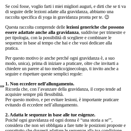
Se così fosse, voglio farti i miei migliori auguri, e dirti che se ti va
di seguire delle lezioni adatte alla gravidanza, abbiamo una
raccolta specifica di yoga in gravidanza pronta per te. 😉
Questa raccolta comprende delle
lezioni generiche che possono
essere adattate anche alla gravidanza
, suddivise per trimestre e
per tipologia, con la possibilità di scegliere e combinare le
sequenze in base al tempo che hai e che vuoi dedicare alla
pratica.
Per questo motivo (e anche perché ogni gravidanza è, a suo
modo, unica), prima di iniziare a praticare, oltre che invitarti a
chiedere un parere al tuo medico/ginecologo, ti invito anche a
seguire e rispettare queste semplici regole:
1. Non eccedere nell’allungamento.
Ricorda che, con l’avanzare della gravidanza, il corpo tende ad
acquisire sempre più flessibilità.
Per questo motivo, e per evitare lesioni, è importante praticare
evitando di eccedere nell’allungamento.
2. Adatta le sequenze in base alle tue esigenze.
Poiché ogni gravidanza ed ogni donna è “una storia a se'”,
considera che non sei obbligata a fare tutte le posizioni proposte e
soprattutto che dovresti adattare le sequenze alla tua condizione