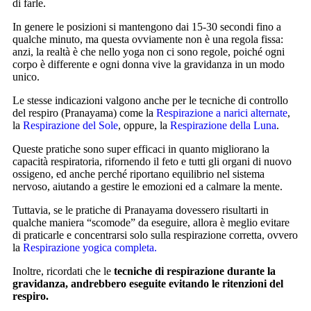
di farle.
In genere le posizioni si mantengono dai 15-30 secondi fino a
qualche minuto, ma questa ovviamente non è una regola fissa:
anzi, la realtà è che nello yoga non ci sono regole, poiché ogni
corpo è differente e ogni donna vive la gravidanza in un modo
unico.
Le stesse indicazioni valgono anche per le tecniche di controllo
del respiro (Pranayama) come la
Respirazione a narici alternate
,
la
Respirazione del Sole
, oppure, la
Respirazione della Luna
.
Queste pratiche sono super efficaci in quanto migliorano la
capacità respiratoria, rifornendo il feto e tutti gli organi di nuovo
ossigeno, ed anche perché riportano equilibrio nel sistema
nervoso, aiutando a gestire le emozioni ed a calmare la mente.
Tuttavia, se le pratiche di Pranayama dovessero risultarti in
qualche maniera “scomode” da eseguire, allora è meglio evitare
di praticarle e concentrarsi solo sulla respirazione corretta, ovvero
la
Respirazione yogica completa.
Inoltre, ricordati che le
tecniche di respirazione durante la
gravidanza, andrebbero eseguite evitando le ritenzioni del
respiro.