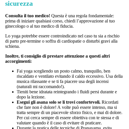
sicurezza
Consulta il tuo medico!
Questa è una regola fondamentale:
prima di iniziare qualsiasi corso, chiedi l’approvazione al tuo
ginecologo o al tuo medico di fiducia.
Lo yoga potrebbe essere controindicato nel caso tu sia a rischio
di parto pre-termine o soffra di cardiopatie o disturbi gravi alla
schiena.
Inoltre, ti consiglio di prestare attenzione a questi altri
accorgimenti:
Fai yoga scegliendo un posto calmo, tranquillo, ben
riscaldato e ventilato evitando il caldo eccessivo. Usa della
musica rilassante e se ti fa piacere usa degli incensi
(naturali mi raccomando!).
Tieniti bene idratata reintegrando i fluidi persi durante e
dopo la lezione.
Esegui gli asana solo se li trovi confortevoli.
Ricordati
che fare non è dolore! A volte può essere intenso, ma si
tratta sempre di un piacevole sforzo fisico, e mai di dolore.
Per cui cerca sempre di essere obiettiva con te stessa e di
valutare quando è il caso di evitare di praticare.
Durante la pratica delle tecniche di Pranayama, evita