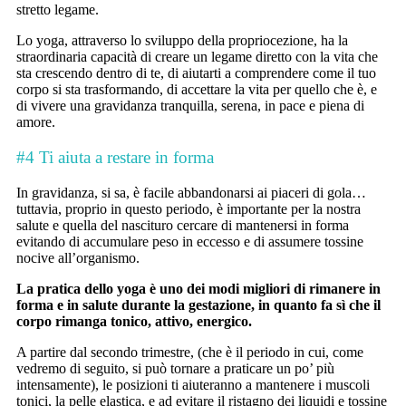
stretto legame.
Lo yoga, attraverso lo sviluppo della propriocezione, ha la
straordinaria capacità di creare un legame diretto con la vita che
sta crescendo dentro di te, di aiutarti a comprendere come il tuo
corpo si sta trasformando, di accettare la vita per quello che è, e
di vivere una gravidanza tranquilla, serena, in pace e piena di
amore.
#4 Ti aiuta a restare in forma
In gravidanza, si sa, è facile abbandonarsi ai piaceri di gola…
tuttavia, proprio in questo periodo, è importante per la nostra
salute e quella del nascituro cercare di mantenersi in forma
evitando di accumulare peso in eccesso e di assumere tossine
nocive all’organismo.
La pratica dello yoga è uno dei modi migliori di rimanere in
forma e in salute durante la gestazione, in quanto fa sì che il
corpo rimanga tonico, attivo, energico.
A partire dal secondo trimestre, (che è il periodo in cui, come
vedremo di seguito, si può tornare a praticare un po’ più
intensamente), le posizioni ti aiuteranno a mantenere i muscoli
tonici, la pelle elastica, e ad evitare il ristagno dei liquidi e tossine