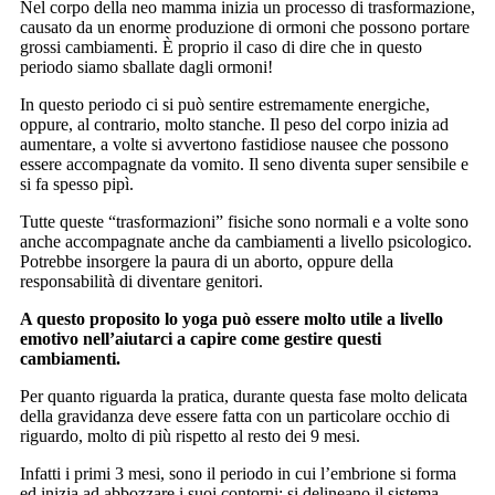
Nel corpo della neo mamma inizia un processo di trasformazione,
causato da un enorme produzione di ormoni che possono portare
grossi cambiamenti. È proprio il caso di dire che in questo
periodo siamo sballate dagli ormoni!
In questo periodo ci si può sentire estremamente energiche,
oppure, al contrario, molto stanche. Il peso del corpo inizia ad
aumentare, a volte si avvertono fastidiose nausee che possono
essere accompagnate da vomito. Il seno diventa super sensibile e
si fa spesso pipì.
Tutte queste “trasformazioni” fisiche sono normali e a volte sono
anche accompagnate anche da cambiamenti a livello psicologico.
Potrebbe insorgere la paura di un aborto, oppure della
responsabilità di diventare genitori.
A questo proposito lo yoga può essere molto utile a livello
emotivo nell’aiutarci a capire come gestire questi
cambiamenti.
Per quanto riguarda la pratica, durante questa fase molto delicata
della gravidanza deve essere fatta con un particolare occhio di
riguardo, molto di più rispetto al resto dei 9 mesi.
Infatti i primi 3 mesi, sono il periodo in cui l’embrione si forma
ed inizia ad abbozzare i suoi contorni: si delineano il sistema