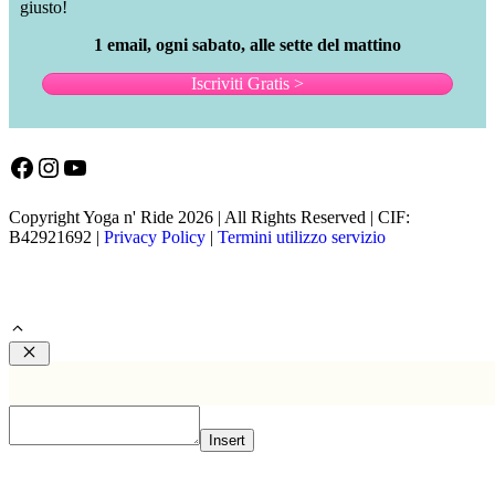
giusto!
1 email, ogni sabato, alle sette del mattino
Iscriviti Gratis >
Facebook
Instagram
YouTube
Copyright Yoga n' Ride 2026 | All Rights Reserved | CIF:
B42921692 |
Privacy Policy
|
Termini utilizzo servizio
Chiudi
Insert