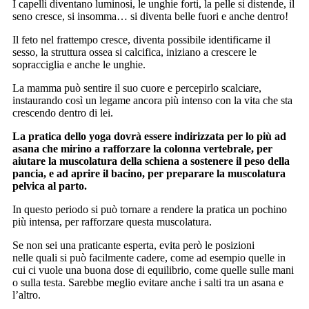
I capelli diventano luminosi, le unghie forti, la pelle si distende, il
seno cresce, si insomma… si diventa belle fuori e anche dentro!
Il feto nel frattempo cresce, diventa possibile identificarne il
sesso, la struttura ossea si calcifica, iniziano a crescere le
sopracciglia e anche le unghie.
La mamma può sentire il suo cuore e percepirlo scalciare,
instaurando così un legame ancora più intenso con la vita che sta
crescendo dentro di lei.
La pratica dello yoga dovrà essere indirizzata per lo più ad
asana che mirino a rafforzare la colonna vertebrale, per
aiutare la muscolatura della schiena a sostenere il peso della
pancia, e ad aprire il bacino, per preparare la muscolatura
pelvica al parto.
In questo periodo si può tornare a rendere la pratica un pochino
più intensa, per rafforzare questa muscolatura.
Se non sei una praticante esperta, evita però le posizioni
nelle quali si può facilmente cadere, come ad esempio quelle in
cui ci vuole una buona dose di equilibrio, come quelle sulle mani
o sulla testa. Sarebbe meglio evitare anche i salti tra un asana e
l’altro.