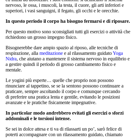
nervoso, le ossa, i muscoli, la testa, il cuore, gli arti inferiori e
superiori, i vasi sanguigni, il fegato, gli occhi e le orecchie.
In questo periodo il corpo ha bisogno fermarsi e di riposare.
Per questo motivo sono sconsigliati tutti gli esercizi o attività che
richiedono un grosso impegno fisico.
Bisognerebbe dare ampio spazio al riposo, alle tecniche di
respirazione, alla
meditazione
e al rilassamento guidato
Yoga
Nidra
, che aiutano a mantenere il sistema nervoso in equilibrio e
a gestire quindi il periodo di grosso cambiamento fisico e
mentale.
Le yogini più esperte… quelle che proprio non possono
rinunciare al tappetino, se se la sentono possono continuare a
praticare, sempre ascoltando il corpo e comunque cercando
di preferire una pratica lenta e gentile, evitando le posizioni
avanzate e le pratiche fisicamente impegnative.
In particolar modo andrebbero evitati gli esercizi o sforzi
addominali e le torsioni intense.
Se sei in dolce attesa e ti va di rilassarti un po’, sarò felice di
poterti accompagnare con un rilassamento guidato, chiamato